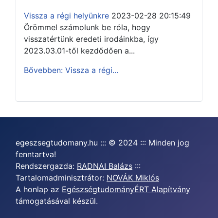
Vissza a régi helyünkre
2023-02-28 20:15:49
Örömmel számolunk be róla, hogy
visszatértünk eredeti irodáinkba, így
2023.03.01-től kezdődően a...
Bővebben: Vissza a régi...
egeszsegtudomany.hu ::: © 2024 ::: Minden jog
fenntartva!
Rendszergazda:
RADNAI Balázs
:::
Tartalomadminisztrátor:
NOVÁK Miklós
A honlap az
EgészségtudományÉRT Alapítvány
támogatásával készül.