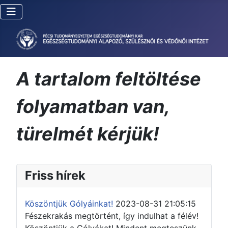
A tartalom feltöltése
folyamatban van,
türelmét kérjük!
Friss hírek
Köszöntjük Gólyáinkat!
2023-08-31 21:05:15
Fészekrakás megtörtént, így indulhat a félév!