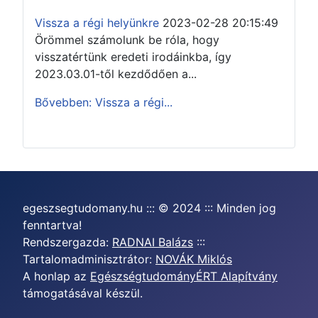
Vissza a régi helyünkre
2023-02-28 20:15:49
Örömmel számolunk be róla, hogy
visszatértünk eredeti irodáinkba, így
2023.03.01-től kezdődően a...
Bővebben: Vissza a régi...
egeszsegtudomany.hu ::: © 2024 ::: Minden jog
fenntartva!
Rendszergazda:
RADNAI Balázs
:::
Tartalomadminisztrátor:
NOVÁK Miklós
A honlap az
EgészségtudományÉRT Alapítvány
támogatásával készül.