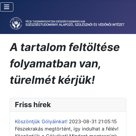
A tartalom feltöltése
folyamatban van,
türelmét kérjük!
Friss hírek
Köszöntjük Gólyáinkat!
2023-08-31 21:05:15
Fészekrakás megtörtént, így indulhat a félév!