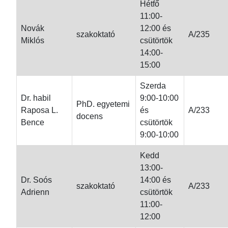
Hétfő
11:00-
Novák
12:00 és
szakoktató
A/235
Miklós
csütörtök
14:00-
15:00
Szerda
Dr. habil
9:00-10:00
PhD. egyetemi
Raposa L.
és
A/233
docens
Bence
csütörtök
9:00-10:00
Kedd
13:00-
Dr. Soós
14:00 és
szakoktató
A/233
Adrienn
csütörtök
11:00-
12:00