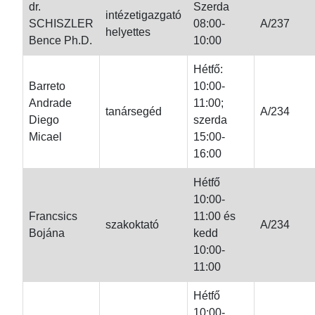
dr.
Szerda
intézetigazgató
SCHISZLER
08:00-
A/237
helyettes
Bence Ph.D.
10:00
Hétfő:
Barreto
10:00-
Andrade
11:00;
tanársegéd
A/234
Diego
szerda
Micael
15:00-
16:00
Hétfő
10:00-
Francsics
11:00 és
szakoktató
A/234
Bojána
kedd
10:00-
11:00
Hétfő
10:00-