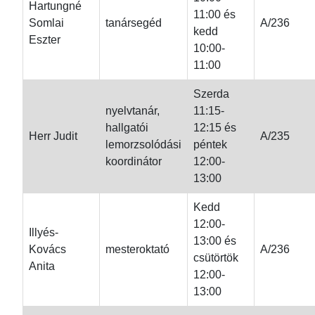
Hartungné
11:00 és
Somlai
tanársegéd
A/236
kedd
Eszter
10:00-
11:00
Szerda
nyelvtanár,
11:15-
hallgatói
12:15 és
Herr Judit
A/235
lemorzsolódási
péntek
koordinátor
12:00-
13:00
Kedd
12:00-
Illyés-
13:00 és
Kovács
mesteroktató
A/236
csütörtök
Anita
12:00-
13:00