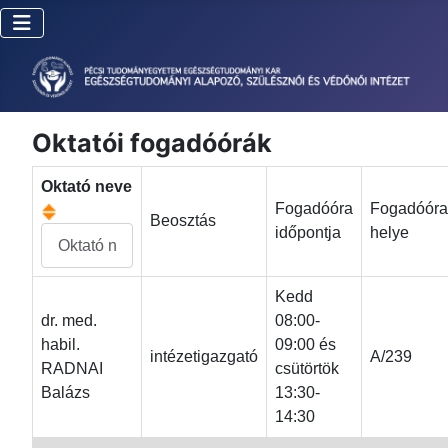
Oktatói fogadóórák
Oktató neve
Fogadóóra
Fogadóóra
Beosztás
időpontja
helye
Kedd
dr. med.
08:00-
habil.
09:00 és
intézetigazgató
A/239
RADNAI
csütörtök
Balázs
13:30-
14:30