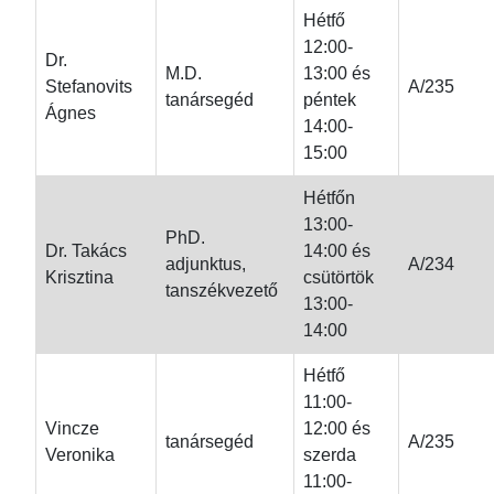
Hétfő
12:00-
Dr.
M.D.
13:00 és
Stefanovits
A/235
tanársegéd
péntek
Ágnes
14:00-
15:00
Hétfőn
13:00-
PhD.
Dr. Takács
14:00 és
adjunktus,
A/234
Krisztina
csütörtök
tanszékvezető
13:00-
14:00
Hétfő
11:00-
Vincze
12:00 és
tanársegéd
A/235
Veronika
szerda
11:00-