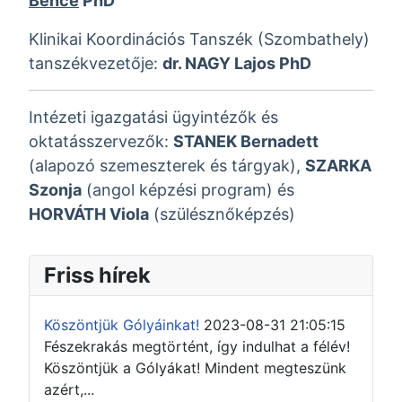
Bence
PhD
Klinikai Koordinációs Tanszék (Szombathely)
tanszékvezetője:
dr. NAGY Lajos PhD
Intézeti igazgatási ügyintézők és
oktatásszervezők:
STANEK Bernadett
(alapozó szemeszterek és tárgyak),
SZARKA
Szonja
(angol képzési program) és
HORVÁTH Viola
(szülésznőképzés)
Friss hírek
Köszöntjük Gólyáinkat!
2023-08-31 21:05:15
Fészekrakás megtörtént, így indulhat a félév!
Köszöntjük a Gólyákat! Mindent megteszünk
azért,...