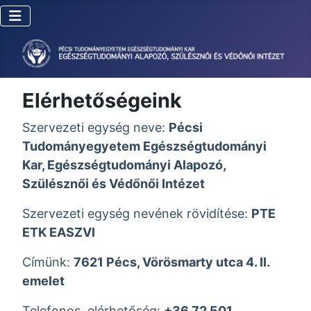
Elérhetőségeink
Szervezeti egység neve:
Pécsi
Tudományegyetem Egészségtudományi
Kar, Egészségtudományi Alapozó,
Szülésznői és Védőnői Intézet
Szervezeti egység nevének rövidítése:
PTE
ETK EASZVI
Címünk:
7621 Pécs, Vörösmarty utca 4. II.
emelet
Telefonos. elérhetőség:
+36 72 501