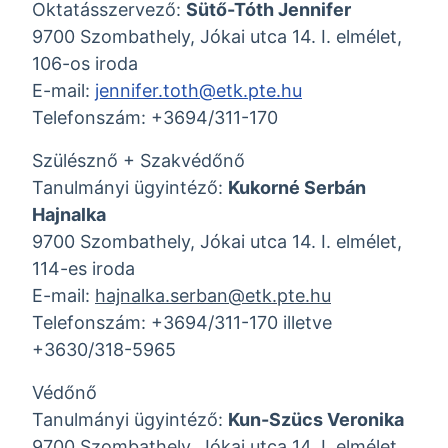
Oktatásszervező:
Sütő-Tóth Jennifer
9700 Szombathely, Jókai utca 14. I. elmélet,
106-os iroda
E-mail:
jennifer.toth@etk.pte.hu
Telefonszám: +3694/311-170
Szülésznő + Szakvédőnő
Tanulmányi ügyintéző:
Kukorné Serbán
Hajnalka
9700 Szombathely, Jókai utca 14. I. elmélet,
114-es iroda
E-mail:
hajnalka.serban@etk.pte.hu
Telefonszám: +3694/311-170 illetve
+3630/318-5965
Védőnő
Tanulmányi ügyintéző:
Kun-Szücs Veronika
9700 Szombathely, Jókai utca 14. I. elmélet,