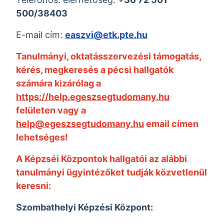
500/38403
E-mail cím:
easzvi@etk.pte.hu
Tanulmányi, oktatásszervezési támogatás,
kérés, megkeresés a pécsi hallgatók
számára kizárólag a
https://help.egeszsegtudomany.hu
felületen vagy a
help@egeszsegtudomany.hu
email címen
lehetséges!
A Képzséi Központok hallgatói az alábbi
tanulmányi ügyintézőket tudják közvetlenül
keresni:
Szombathelyi Képzési Központ: