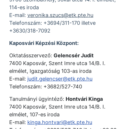
114-es iroda
E-mail:
veronika.szucs@etk.pte.hu
Telefonszám: +3694/311-170 illetve
+3630/318-7092
Kaposvári Képzési Központ:
Oktatásszervező:
Gelencsér Judit
7400 Kaposvár, Szent Imre utca 14/B. I.
elmélet, Igazgatóság 103-as iroda
E-mail:
judit.gelencser@etk.pte.hu
Telefonszám: +3682/527-740
Tanulmányi ügyintéző:
Hontvári Kinga
7400 Kaposvár, Szent Imre utca 14/B. I.
elmélet, 107-es iroda
E-mail:
kinga.hontvari@etk.pte.hu