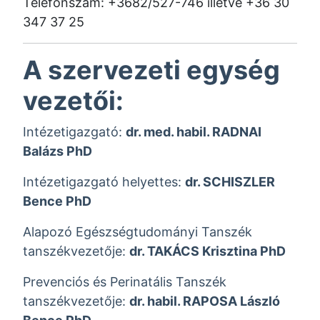
Telefonszám: +3682/527-746 illetve +36 30
347 37 25
A szervezeti egység
vezetői:
Intézetigazgató:
dr. med. habil. RADNAI
Balázs PhD
Intézetigazgató helyettes:
dr. SCHISZLER
Bence PhD
Alapozó Egészségtudományi Tanszék
tanszékvezetője:
dr. TAKÁCS Krisztina PhD
Prevenciós és Perinatális Tanszék
tanszékvezetője:
dr. habil. RAPOSA László